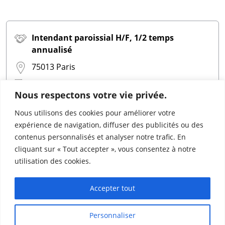
Intendant paroissial H/F, 1/2 temps
annualisé
75013 Paris
Autre - CDI
Nous respectons votre vie privée.
Publié le
01 juillet 2026
Nous utilisons des cookies pour améliorer votre
expérience de navigation, diffuser des publicités ou des
Détail de l'offre
contenus personnalisés et analyser notre trafic. En
cliquant sur « Tout accepter », vous consentez à notre
utilisation des cookies.
Accepter tout
1
2
3
»
Personnaliser